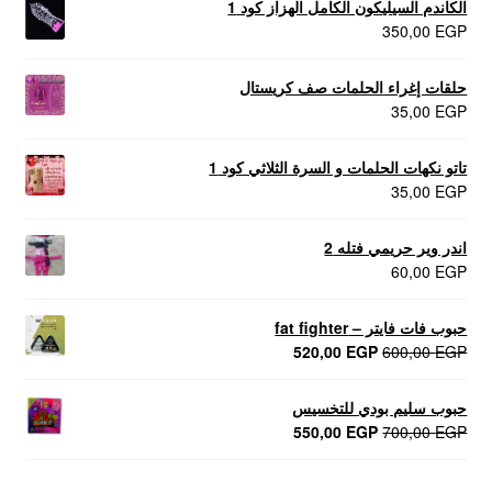
الكاندم السيليكون الكامل الهزاز كود 1
350,00
EGP
حلقات إغراء الحلمات صف كريستال
35,00
EGP
تاتو نكهات الحلمات و السرة الثلاثي كود 1
35,00
EGP
اندر وير حريمي فتله 2
60,00
EGP
حبوب فات فايتر – fat fighter
السعر
السعر
520,00
EGP
600,00
EGP
الأصلي
الحالي
هو:
هو:
حبوب سليم بودي للتخسيس
520,00 EGP.
600,00 EGP.
السعر
السعر
550,00
EGP
700,00
EGP
الأصلي
الحالي
هو:
هو: