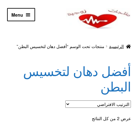
Skip
Skip
Menu
to
to
navigation
content
الرئيسية
الرئيسية
منتجات تحت الوسم “أفضل دهان لتخسيس البطن”
Let’s Keep In Touch
أفضل دهان لتخسيس
أدوية تكبير و تضخيم العضو
البطن
اتصل بنا
اتمام الطلب
عرض ⁦2⁩ من كل النتائج
ادوية تخسيس
اكسسوارات مثيره