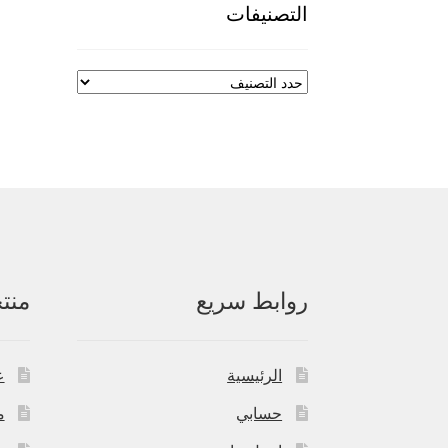
التصنيفات
روابط سريع
منت
الرئيسية
ع
حسابي
م