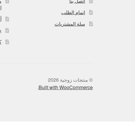
اتصل بنا
م
ا
اتمام الطلب
أ
سلة المشتريات
خ
ك
© منتجات زوجية 2026
.
Built with WooCommerce