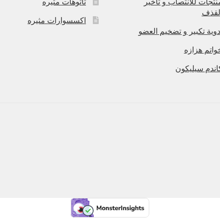
نتجات للانتصاب و تاخير
تاتوهات مثيره
لقذف
اكسسوارات مثيره
دوية تكبير و تضخيم العضو
واتم هزازه
اندم سيليكون