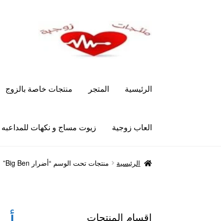
Skip
Skip
to
to
navigation
content
الرئيسية
المتجر
منتجات خاصة بالزوج
العاب زوجية
زيوت مساج و نكهات للمداعبه
الرئيسية
Let’s Keep In Touch
أدوية تكبير و تضخ
الرئيسية
منتجات تحت الوسم “أضرار Big Ben”
العاب زوجية
المتجر
تاتوهات مثيره
حسابي
خواتم هز
علاج سرعة القذف
كاندم سيليكون
لانجيري مثير
من
اقسام المنتجات