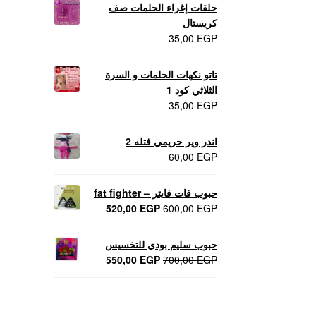
حلقات إغراء الحلمات صف
كريستال
35,00
EGP
تاتو نكهات الحلمات و السرة
الثلاثي كود 1
35,00
EGP
اندر وير حريمي فتله 2
60,00
EGP
حبوب فات فايتر – fat fighter
السعر
السعر
520,00
EGP
600,00
EGP
الأصلي
الحالي
هو:
هو:
حبوب سليم بودي للتخسيس
520,00 EGP.
600,00 EGP.
السعر
السعر
550,00
EGP
700,00
EGP
الأصلي
الحالي
هو:
هو:
550,00 EGP.
700,00 EGP.