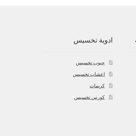
ادوية تخسيس
حبوب تخسيس
اعشاب تخسيس
كريمات
كورس تخسيس