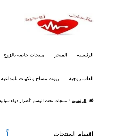
Skip
Skip
to
to
navigation
content
الرئيسية
المتجر
منتجات خاصة بالزوج
العاب زوجية
زيوت مساج و نكهات للمداعبه
الرئيسية
Let’s Keep In Touch
أدوية تكبير و تضخ
الرئيسية
منتجات تحت الوسم “أضرار دواء سيالي
العاب زوجية
المتجر
تاتوهات مثيره
حسابي
خواتم هز
علاج سرعة القذف
كاندم سيليكون
لانجيري مثير
من
اقسام المنتجات