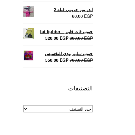
اندر وير حريمي فتله 2
60,00
EGP
حبوب فات فايتر – fat fighter
السعر
السعر
520,00
EGP
600,00
EGP
الأصلي
الحالي
هو:
هو:
حبوب سليم بودي للتخسيس
520,00 EGP.
600,00 EGP.
السعر
السعر
550,00
EGP
700,00
EGP
الأصلي
الحالي
هو:
هو:
550,00 EGP.
700,00 EGP.
التصنيفات