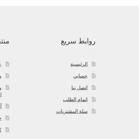
روابط سريع
منت
الرئيسية
ع
حسابي
م
اتصل بنا
م
ا
اتمام الطلب
أ
سلة المشتريات
خ
ك