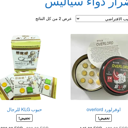
رار دواء سياليس
لقذف
عرض ⁦2⁩ من كل النتائج
اوفرلورد overlord
حبوب KLG للرجال
تخفيض!
تخفيض!